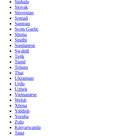
Sinhala
Slovak
Slovenian
Somali
Samoan
Scots Gaelic
Shona
Sindhi
Sundanese
Swahili
Tajik
Tamil
Telugu
Thai
Ukrainian
Urdu
Uzbek
Vietnamese
Welsh
Xhosa
Yiddish
Yoruba
Zulu
Kinyarwanda
Tatar