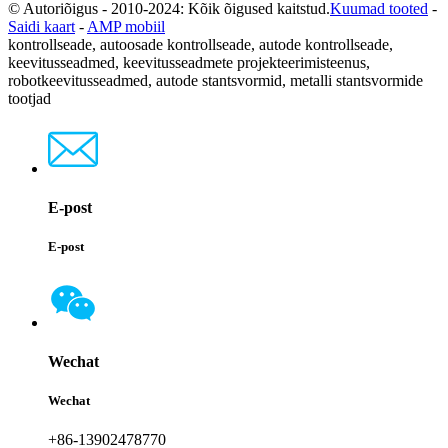
© Autoriõigus - 2010-2024: Kõik õigused kaitstud.
Kuumad tooted
-
Saidi kaart
-
AMP mobiil
kontrollseade, autoosade kontrollseade, autode kontrollseade,
keevitusseadmed, keevitusseadmete projekteerimisteenus,
robotkeevitusseadmed, autode stantsvormid, metalli stantsvormide
tootjad
E-post
E-post
Wechat
Wechat
+86-13902478770