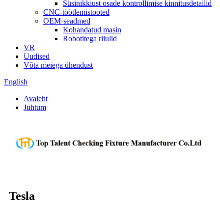
Süsinikkiust osade kontrollimise kinnitusdetailid
CNC-töötlemistooted
OEM-seadmed
Kohandatud masin
Robotitega riiulid
VR
Uudised
Võta meiega ühendust
English
Avaleht
Juhtum
Tesla