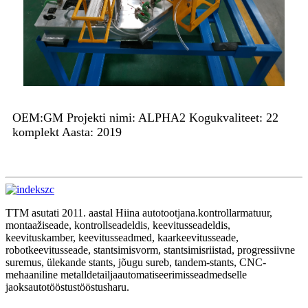
OEM:GM Projekti nimi: ALPHA2 Kogukvaliteet: 22
komplekt Aasta: 2019
TTM asutati 2011. aastal Hiina autotootjana.
kontrollarmatuur
,
montaažiseade
,
kontrollseadeldis
,
keevitusseadeldis
,
keevituskamber
,
keevitusseadmed
,
kaarkeevitusseade
,
robotkeevitusseade
,
stantsimisvorm
,
stantsimisriistad
,
progressiivne
suremus
,
ülekande stants
,
jõugu sureb
,
tandem-stants
,
CNC-
mehaaniline metalldetail
ja
automatiseerimisseadmed
selle
jaoks
autotööstus
tööstusharu.