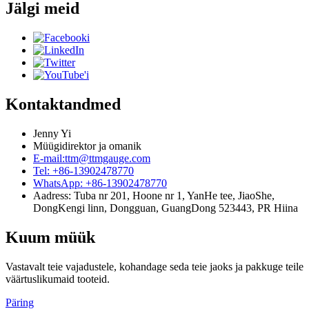
Jälgi meid
Kontaktandmed
Jenny Yi
Müügidirektor ja omanik
E-mail:ttm@ttmgauge.com
Tel: +86-13902478770
WhatsApp: +86-13902478770
Aadress: Tuba nr 201, Hoone nr 1, YanHe tee, JiaoShe,
DongKengi linn, Dongguan, GuangDong 523443, PR Hiina
Kuum müük
Vastavalt teie vajadustele, kohandage seda teie jaoks ja pakkuge teile
väärtuslikumaid tooteid.
Päring