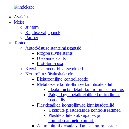
Avaleht
Meist
Juhtum
Rajatise väljapanek
Partner
Tooted
Autotööstuse stantsimisstantsid
Progressiivne stants
Ülekande stants
Prototüübi osa
Keevituselemendid ja -seadmed
Kontrollin võistluskalendri
Elektrooniline kontrollseade
Metallosade kontrollimise kinnitusdetailid
üksiku metalldetaili kontrollimise kinnitus
Paigaldage metalldetailide kontrollimise
seadeldis
Plastdetailide kontrollimise kinnitusdetailid
Üksikute plastdetailide kontrollseadmed
Plastdetailide kokkupanek ja
kontrollseadmete kontroll
Alumiiniumist osade valamise kontrollseade